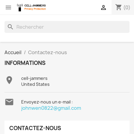
shopping_cart


(0)
search
Accueil
Contactez-nous
INFORMATIONS

cell-jammers
United States

Envoyez-nous un e-mail :
johnwen0822@gmail.com
CONTACTEZ-NOUS