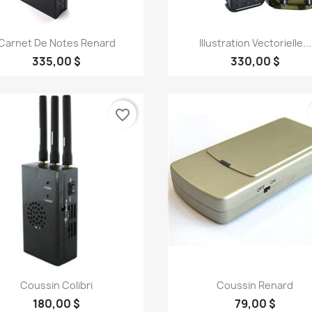
Aperçu rapide
Aperçu rapide


Carnet De Notes Renard
Illustration Vectorielle...
335,00 $
330,00 $
favorite_border
Aperçu rapide
Aperçu rapide


Coussin Colibri
Coussin Renard
180,00 $
79,00 $