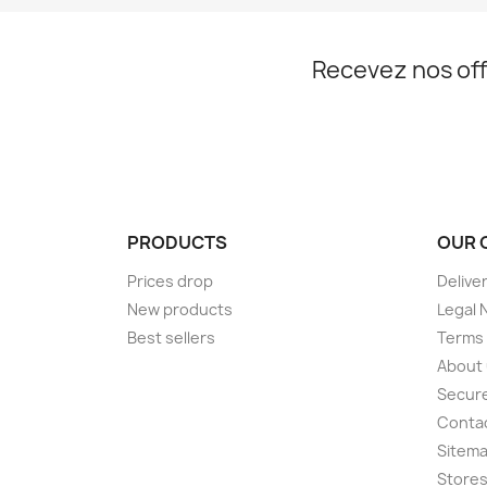
Recevez nos off
PRODUCTS
OUR 
Prices drop
Delive
New products
Legal 
Best sellers
Terms 
About
Secur
Conta
Sitem
Store