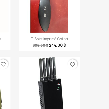
Aperçu rapide

y
T-Shirt Imprimé Colibri
244,00 $
305,00 $
favorite_border
favorite_border