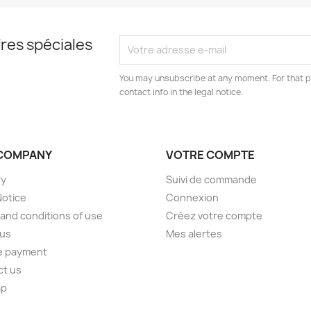
res spéciales
You may unsubscribe at any moment. For that p
contact info in the legal notice.
COMPANY
VOTRE COMPTE
ry
Suivi de commande
Notice
Connexion
and conditions of use
Créez votre compte
 us
Mes alertes
e payment
ct us
ap
s