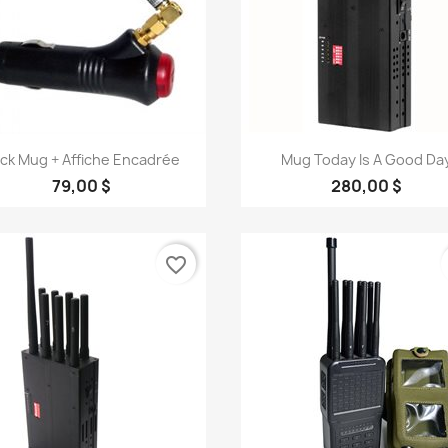
Aperçu rapide
Aperçu rapide


ck Mug + Affiche Encadrée
Mug Today Is A Good Da
79,00 $
280,00 $
favorite_border