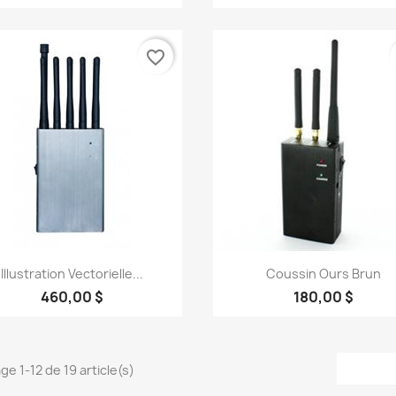
favorite_border
Aperçu rapide
Aperçu rapide


Illustration Vectorielle...
Coussin Ours Brun
460,00 $
180,00 $
ge 1-12 de 19 article(s)