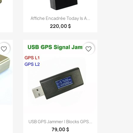
Aperçu rapide

Affiche Encadrée Today Is A...
220,00 $
favorite_border
favorite_border
Aperçu rapide

USB GPS Jammer | Blocks GPS...
79,00 $