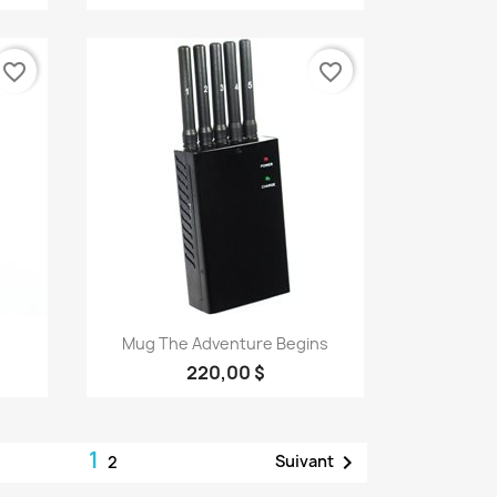
favorite_border
favorite_border
Aperçu rapide

Mug The Adventure Begins
220,00 $
1

Suivant
2