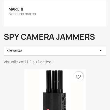
MARCHI
Nessuna marca
SPY CAMERA JAMMERS

Rilevanza
Visualizzati 1-1 su 1 articoli
favorite_border