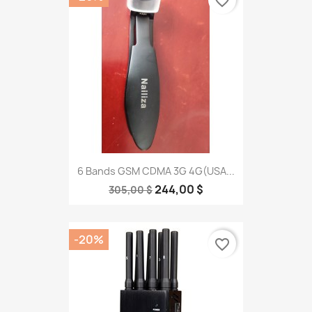
favorite_border
6 Bands GSM CDMA 3G 4G(USA...
244,00 $
305,00 $
-20%
favorite_border