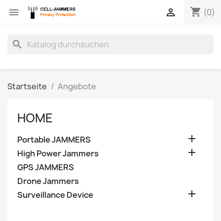
shopping_cart


(0)
search
Startseite
Angebote
HOME

Portable JAMMERS

High Power Jammers
GPS JAMMERS
Drone Jammers

Surveillance Device