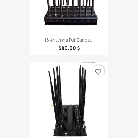
16 Antenna Full Bands...
680.00 $
favorite_border