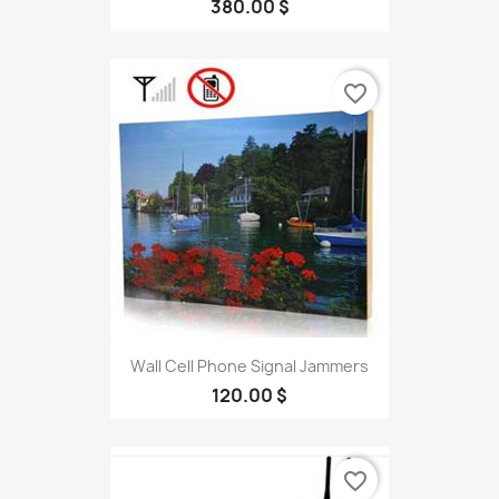
380.00 $
favorite_border
Wall Cell Phone Signal Jammers
120.00 $
favorite_border