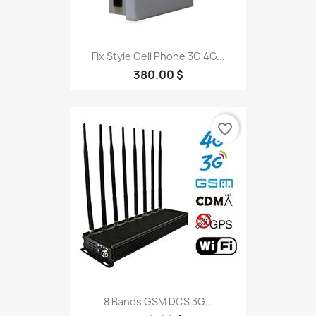
Fix Style Cell Phone 3G 4G...
380.00 $
favorite_border
8 Bands GSM DCS 3G...