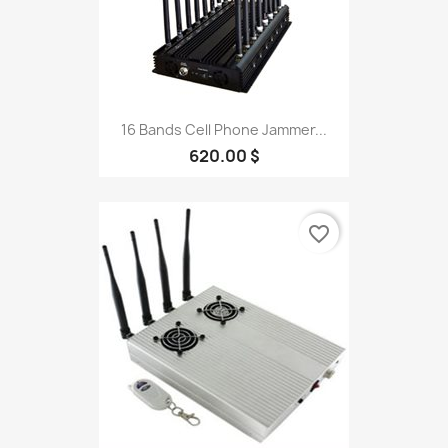
16 Bands Cell Phone Jammer...
620.00 $
favorite_border