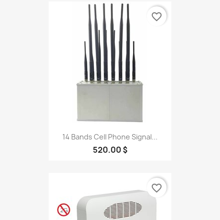
favorite_border
14 Bands Cell Phone Signal...
520.00 $
favorite_border