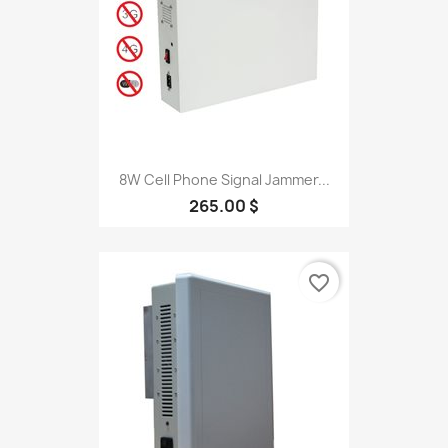
8W Cell Phone Signal Jammer...
265.00 $
favorite_border