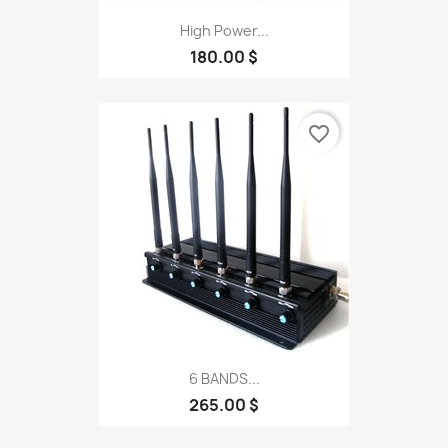
High Power...
180.00 $
favorite_border
6 BANDS...
265.00 $